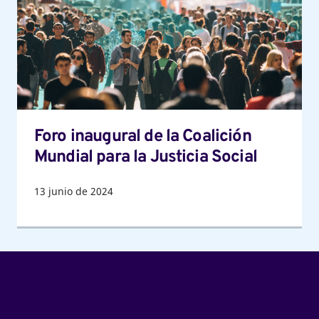
la
Coalición
Mundial
para
la
Justicia
Social
Foro inaugural de la Coalición
Mundial para la Justicia Social
13
junio de 2024