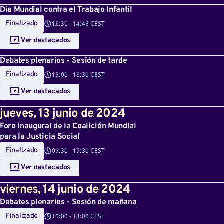
Día Mundial contra el Trabajo Infantil
Finalizado
13:30
-
14:45 CEST
Ver destacados
Debates plenarios - Sesión de tarde
Finalizado
15:00
-
18:30 CEST
Ver destacados
jueves
,
13
junio de 2024
Foro inaugural de la Coalición Mundial
para la Justicia Social
Finalizado
09:30
-
17:30 CEST
Ver destacados
viernes
,
14
junio de 2024
Debates plenarios - Sesión de mañana
Finalizado
10:00
-
13:00 CEST