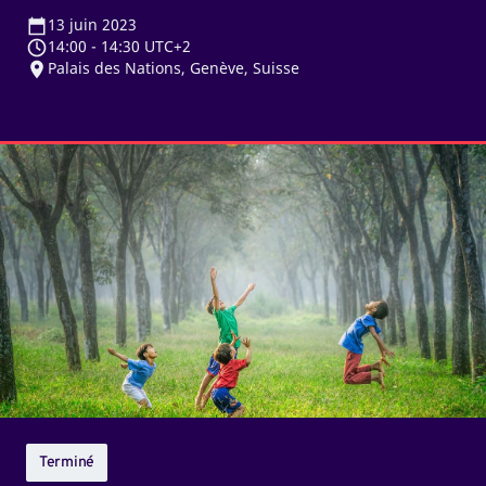
13
juin 2023
14:00
-
14:30 UTC+2
Palais des Nations, Genève, Suisse
Quelle
est
la
clé
pour
mettre
fin
au
travail
des
enfants?
Terminé