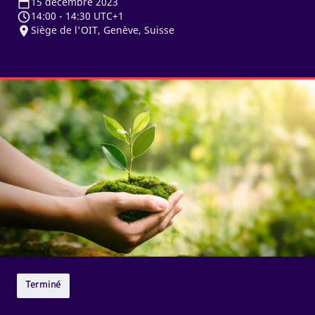
15
décembre 2023
14:00
-
14:30 UTC+1
Siège de l'OIT, Genève, Suisse
Comment
la
coalition
mondiale
pour
la
justice
sociale
relèvera-
t-
elle
Terminé
les