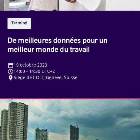
travail
Terminé
De meilleures données pour un
meilleur monde du travail
19
octobre 2023
14:00
-
14:30 UTC+2
Siège de l'OIT, Genève, Suisse
Comment
la
lutte
contre
les