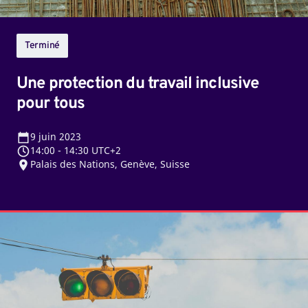
Terminé
Une protection du travail inclusive
pour tous
9
juin 2023
14:00
-
14:30 UTC+2
Palais des Nations, Genève, Suisse
Les
normes
du
travail,
qu'est-