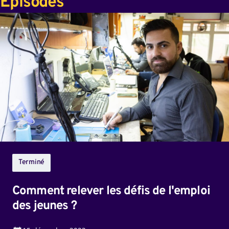
Épisodes
Comment
relever
les
défis
de
l'emploi
des
jeunes
?
Terminé
Comment relever les défis de l'emploi
des jeunes ?