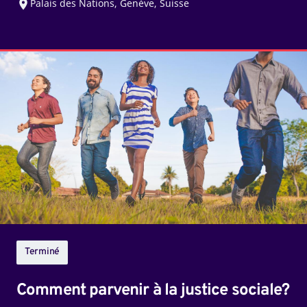
Palais des Nations, Genève, Suisse
Comment
parvenir
à
la
justice
sociale?
Terminé
Comment parvenir à la justice sociale?