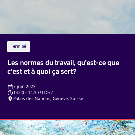
ce
que
c'est
et
à
quoi
Terminé
ça
sert?
Les normes du travail, qu'est-ce que
c'est et à quoi ça sert?
7
juin 2023
14:00
-
14:30 UTC+2
Palais des Nations, Genève, Suisse
Quels
sont