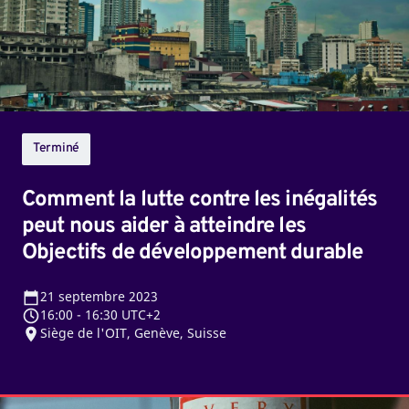
inégalités
peut
nous
aider
à
atteindre
Terminé
les
Objectifs
Comment la lutte contre les inégalités
de
peut nous aider à atteindre les
développement
Objectifs de développement durable
durable
21
septembre 2023
16:00
-
16:30 UTC+2
Siège de l'OIT, Genève, Suisse
Les