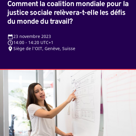
défis
Comment la coalition mondiale pour la
du
justice sociale relèvera-t-elle les défis
monde
du monde du travail?
du
travail?
23
novembre 2023
14:00
-
14:20 UTC+1
Siège de l'OIT, Genève, Suisse
De
meilleures
données
pour
un
meilleur
monde
du