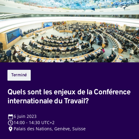
les
enjeux
de
la
Conférence
internationale
du
Travail?
Terminé
Quels sont les enjeux de la Conférence
internationale du Travail?
6
juin 2023
14:00
-
14:30 UTC+2
Palais des Nations, Genève, Suisse