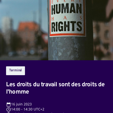
droits
du
travail
sont
des
droits
de
l'homme
Terminé
Les droits du travail sont des droits de
l'homme
16
juin 2023
14:00
-
14:30 UTC+2