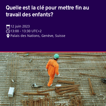
Quelle est la clé pour mettre fin au
travail des enfants?
12
juin 2023
13:00
-
13:30 UTC+2
Palais des Nations, Genève, Suisse
Une
protection
du
travail
inclusive
pour
tous