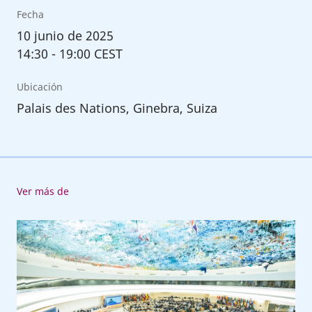
Fecha
10
junio de 2025
14:30
-
19:00 CEST
Ubicación
Palais des Nations, Ginebra, Suiza
Ver más de
113.ª
reunión
de
la
Conferencia