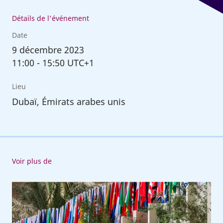
Détails de l'événement
Date
9
décembre 2023
11:00
-
15:50 UTC+1
Lieu
Dubaï, Émirats arabes unis
Voir plus de
L'OIT
à
la