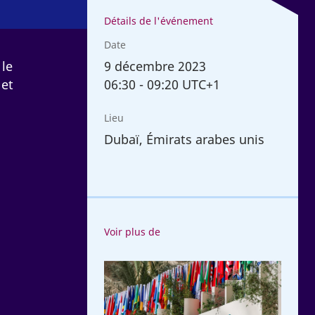
Détails de l'événement
Date
9
décembre 2023
 le
06:30
-
09:20 UTC+1
 et
Lieu
Dubaï, Émirats arabes unis
Voir plus de
L'OIT
à
la