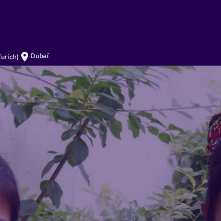
Dubaï
urich
)