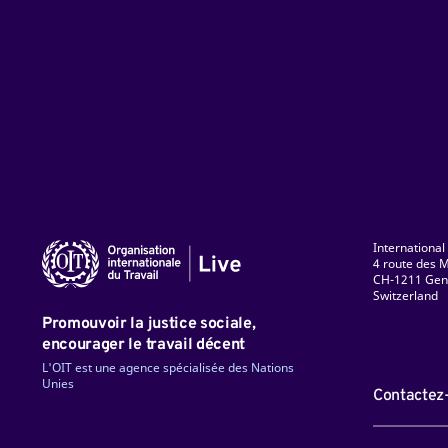
International
4 route des M
CH-1211 Gen
Switzerland
ky
Facebook
LinkedIn
Instagram
TikTok
Flickr
YouTube
Promouvoir la justice sociale,
encourager le travail décent
L'OIT est une agence spécialisée des Nations
Unies
Contactez