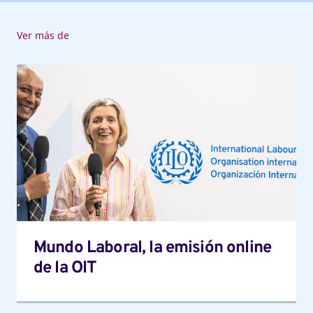
Ver más de
Mundo
Laboral,
la
emisión
online
de
la
OIT
Mundo Laboral, la emisión online
de la OIT