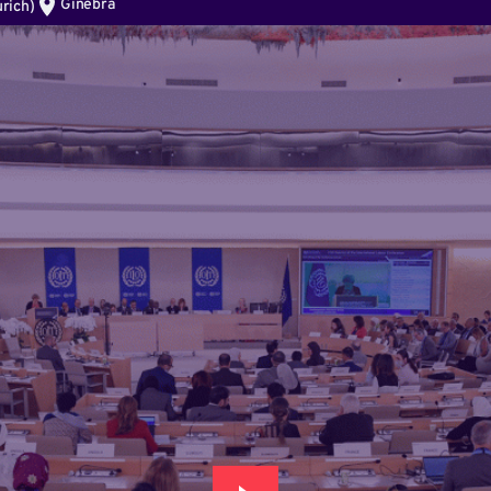
Ginebra
rich
)