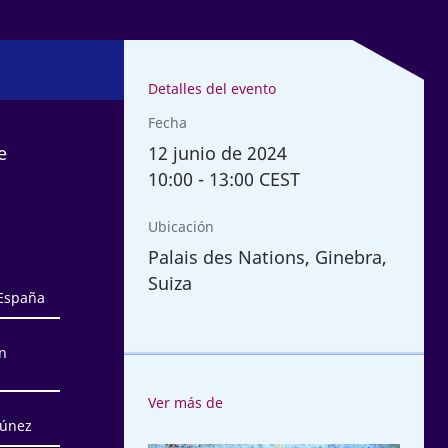
Detalles del evento
Fecha
12
junio de 2024
e
10:00
-
13:00 CEST
Ubicación
Palais des Nations, Ginebra,
Suiza
 España
n
Ver más de
Túnez