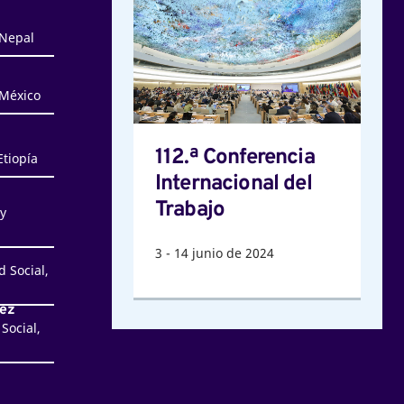
112.ª
Conferencia
 Nepal
Internacional
del
 México
Trabajo
112.ª Conferencia
Etiopía
Internacional del
Trabajo
 y
3
-
14
junio de 2024
 Social,
vez
Social,