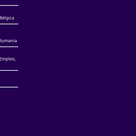
Bélgica
 Rumania
 Empleo,