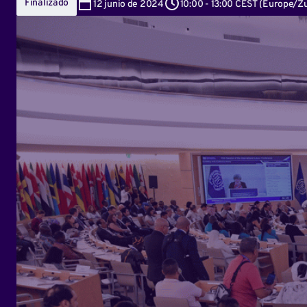
Finalizado
12
junio de 2024
10:00
-
13:00 CEST
(
Europe/Zu