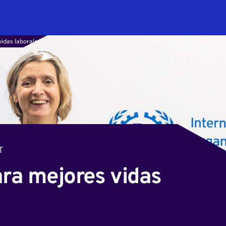
idas laborales
T
ara mejores vidas