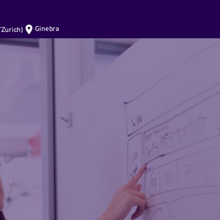
Ginebra
Zurich
)