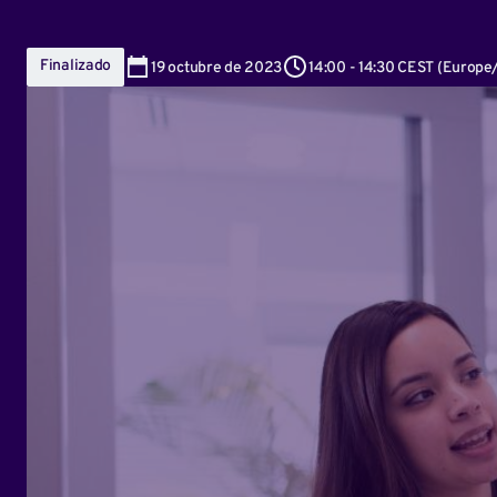
Finalizado
19
octubre de 2023
14:00
-
14:30 CEST
(
Europe/