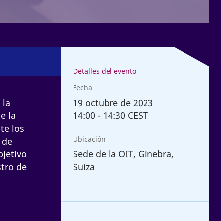
Detalles del evento
Fecha
19
octubre de 2023
 la
14:00
-
14:30 CEST
e la
te los
Ubicación
 de
Sede de la OIT, Ginebra,
bjetivo
Suiza
stro de