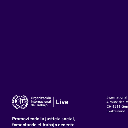
International
4 route des M
CH-1211 Gen
Switzerland
ky
Facebook
LinkedIn
Instagram
TikTok
Flickr
YouTube
Promoviendo la justicia social,
fomentando el trabajo decente