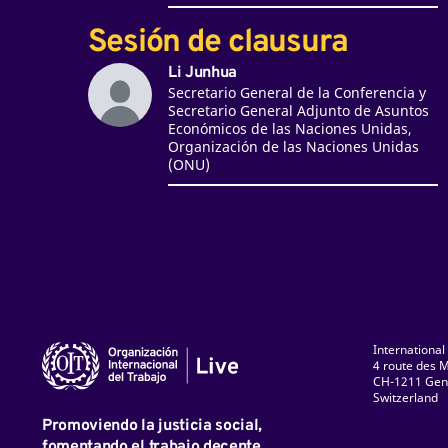
Sesión de clausura
Li Junhua
Secretario General de la Conferencia y
Secretario General Adjunto de Asuntos
Económicos de las Naciones Unidas,
Organización de las Naciones Unidas
(ONU)
International
4 route des M
CH-1211 Gen
Switzerland
ky
Facebook
LinkedIn
Instagram
TikTok
Flickr
YouTube
Promoviendo la justicia social,
fomentando el trabajo decente