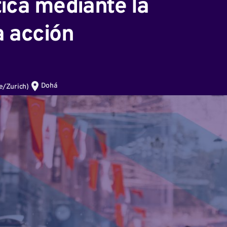
tica mediante la
a acción
Dohá
e/Zurich
)