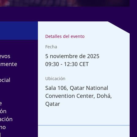
Detalles del evento
Fecha
5
noviembre de 2025
uevos
09:30
-
12:30 CET
tamente
Ubicación
cial
Sala 106, Qatar National
Convention Center, Dohá,
e
Qatar
ión
ación
omo
l