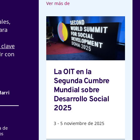
Ver más de
La
ales,
OIT
ara
en
la
 clave
Segunda
ir con
Cumbre
Mundial
La OIT en la
sobre
Segunda Cumbre
Desarrollo
Mundial sobre
Marri
Social
Desarrollo Social
2025
2025
3
-
5
noviembre de 2025
a de
os